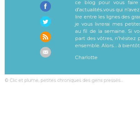
ce blog pour vous faire
d’actualités..vous qui n’ave
lire entre les lignes des gr
je vous livrerai mes petite
au fil de la semaine. Si v
part des vôtres, n’hésitez 
ensemble. Alors… à bientôt
Charlotte
© Clic et plume, petites chroniques des gens pressés...