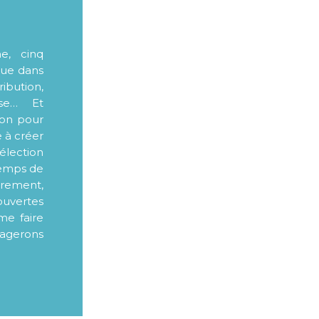
me, cinq
que dans
ibution,
sse… Et
ion pour
e à créer
élection
 temps de
ièrement,
ouvertes
me faire
tagerons