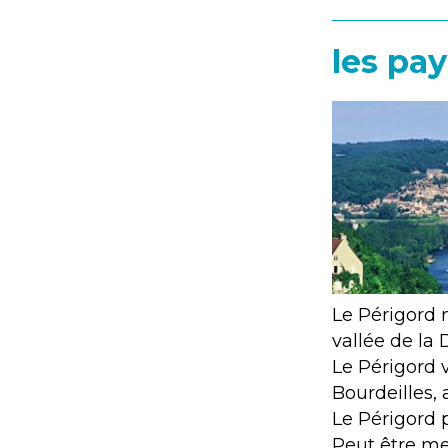
les pay
Le Périgord no
vallée de la
Le Périgord v
Bourdeilles,
Le Périgord 
Peut être me