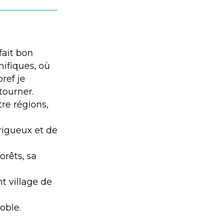
fait bon
nifiques, où
ref je
tourner.
tre régions,
rigueux et de
orêts, sa
t village de
oble.