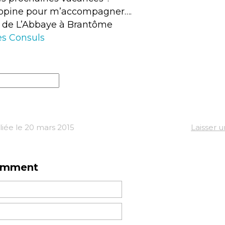
opine pour m’accompagner….
n de L’Abbaye à Brantôme
es Consuls
iée le 20 mars 2015
Laisser 
omment