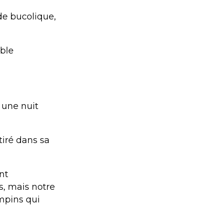
de bucolique,
ble
 une nuit
tiré dans sa
nt
, mais notre
ampins qui