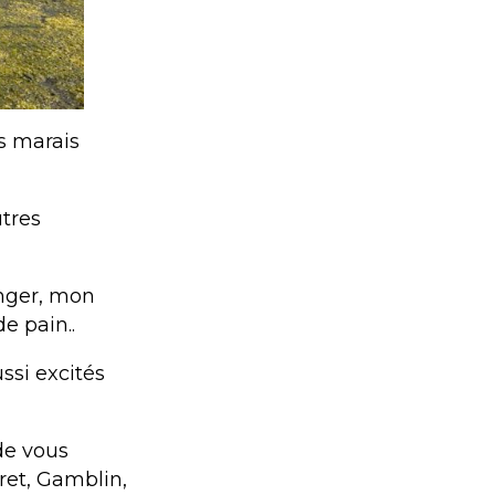
s marais
tres
nger, mon
e pain..
ssi excités
de vous
ret, Gamblin,