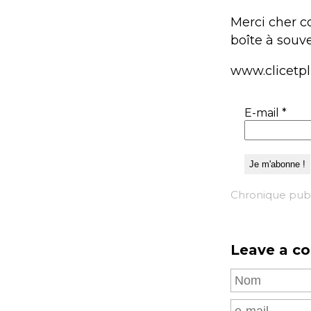
Merci cher c
boîte à souve
www.clicetp
E-mail
*
Chronique publi
Leave a c