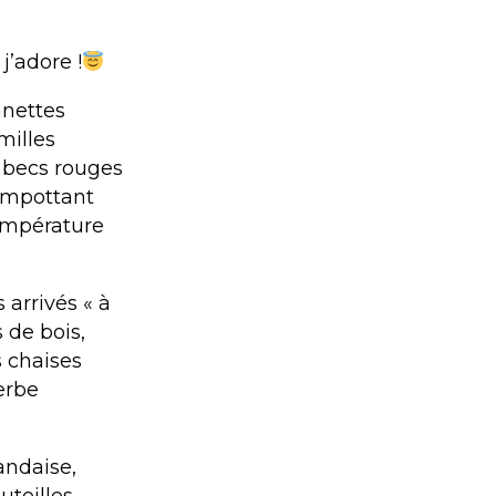
j’adore !
nnettes
milles
à becs rouges
rempottant
température
arrivés « à
 de bois,
s chaises
erbe
andaise,