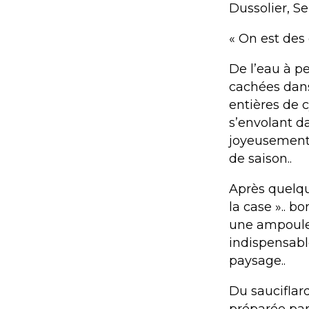
Dussolier, Ser
« On est des 
De l’eau à pe
cachées dans 
entières de 
s’envolant da
joyeusement 
de saison..
Après quelqu
la case ».. b
une ampoule 
indispensabl
paysage..
Du sauciflard