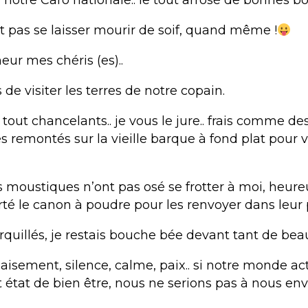
notre Caro nationale.. le tout arrosé de bonnes bou
ait pas se laisser mourir de soif, quand même !
ur mes chéris (es)..
s de visiter les terres de notre copain.
 tout chancelants.. je vous le jure.. frais comme de
remontés sur la vieille barque à fond plat pour vi
s moustiques n’ont pas osé se frotter à moi, heur
rté le canon à poudre pour les renvoyer dans leur 
rquillés, je restais bouche bée devant tant de bea
aisement, silence, calme, paix.. si notre monde ac
 état de bien être, nous ne serions pas à nous env