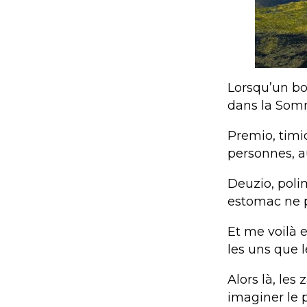
Lorsqu’un bo
dans la Somme
Premio, timi
personnes, a
Deuzio, pol
estomac ne p
Et me voilà 
les uns que l
Alors là, le
imaginer le 