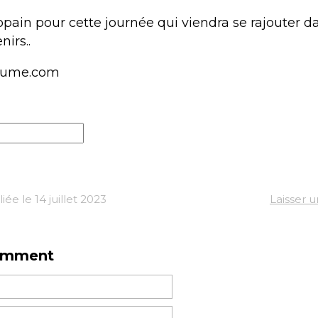
opain pour cette journée qui viendra se rajouter d
nirs..
lume.com
ée le 14 juillet 2023
Laisser 
omment