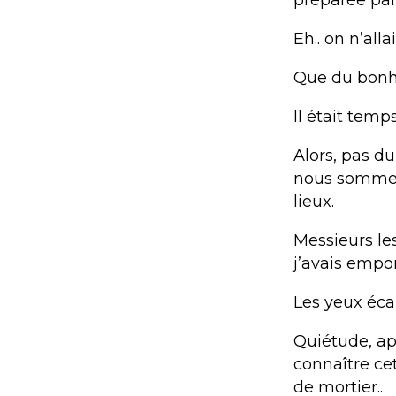
préparée par 
Eh.. on n’all
Que du bonhe
Il était temp
Alors, pas du
nous sommes 
lieux.
Messieurs le
j’avais empo
Les yeux éca
Quiétude, ap
connaître cet
de mortier..