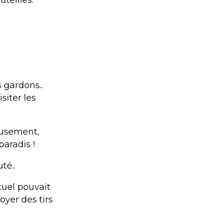
teilles.
s gardons..
siter les
eusement,
paradis !
uté..
tuel pouvait
oyer des tirs