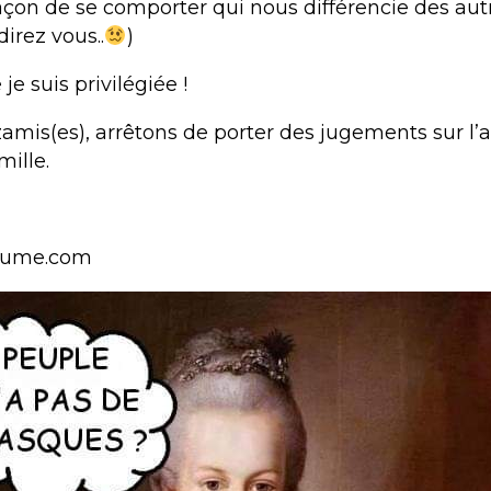
façon de se comporter qui nous différencie des autr
irez vous..
)
 je suis privilégiée !
 zamis(es), arrêtons de porter des jugements sur l
mille.
lume.com