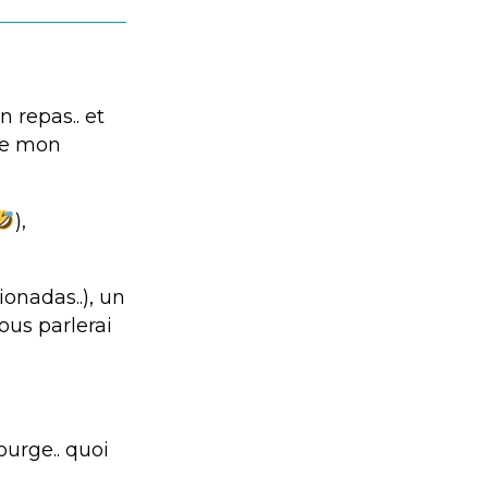
 repas.. et
 de mon
),
onadas..), un
ous parlerai
ourge.. quoi