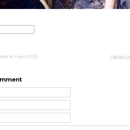
ée le 6 avril 2025
Laisser 
omment