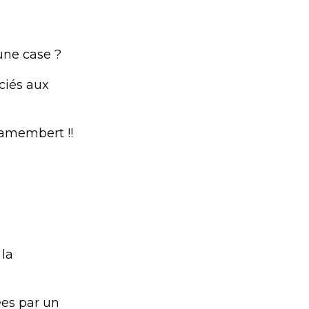
 une case ?
ociés aux
 camembert !!
 la
ées par un