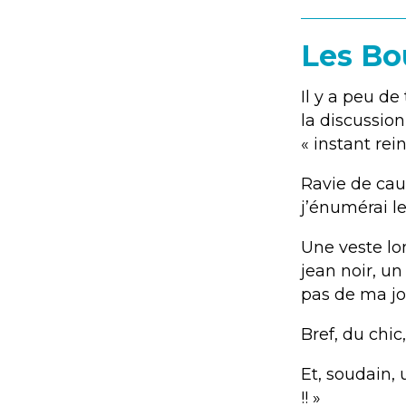
Les Bo
Il y a peu de
la discussion
« instant rein
Ravie de cau
j’énumérai l
Une veste lo
jean noir, un
pas de ma jol
Bref, du chic
Et, soudain,
!! »