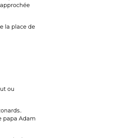
s approchée
e la place de
out ou
zonards..
me papa Adam