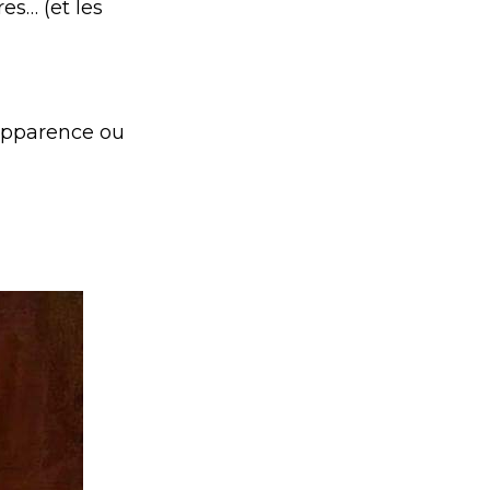
es… (et les
’apparence ou