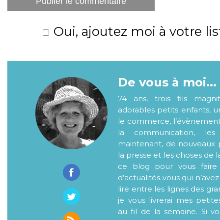
Oui, ajoutez moi à votre lis
De vous à moi...
74 ans, trois fils magni
adorables petits enfants, 
le commerce, l’évènementiel
la communication, les
maintenant, de nouveaux p
la presse et les choses de l
ce blog pour vous faire
d’actualités..vous qui n’ave
lire entre les lignes des gr
je vous livrerai mes petite
au fil de la semaine. Si v