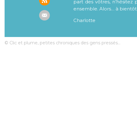
part des vôtres, n’hésitez 
ensemble. Alors… à bientôt
Charlotte
© Clic et plume, petites chroniques des gens pressés...