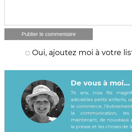
Oui, ajoutez moi à votre lis
De vous à moi...
74 ans, trois fils magni
adorables petits enfants, 
le commerce, l’évènementiel
la communication, les
maintenant, de nouveaux p
la presse et les choses de l