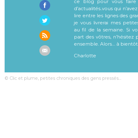
ce blog pour vous faire
d’actualités..vous qui n’ave
lire entre les lignes des gr
je vous livrerai mes petite
au fil de la semaine. Si v
part des vôtres, n’hésitez 
ensemble. Alors… à bientôt
Charlotte
© Clic et plume, petites chroniques des gens pressés...