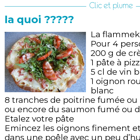
Clic et plume
la quoi ?????
La flamme
Pour 4 perso
200 g de cr
1 pâte à piz
5 cl de vin 
1 oignon ro
blanc
8 tranches de poitrine fumée ou 
ou encore du saumon fumé ou d
Etalez votre pâte
Emincez les oignons finement et 
dans une poêle avec un peu d’huil