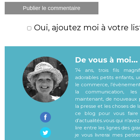
Oui, ajoutez moi à votre lis
De vous à moi...
74 ans, trois fils magni
adorables petits enfants, 
le commerce, l’évènementiel
la communication, les
maintenant, de nouveaux p
la presse et les choses de l
ce blog pour vous faire
d’actualités..vous qui n’ave
lire entre les lignes des gr
je vous livrerai mes petite