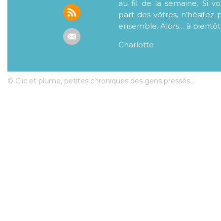
au fil de la semaine. Si v
part des vôtres, n’hésitez 
ensemble. Alors… à bientôt
Charlotte
© Clic et plume, petites chroniques des gens pressés...