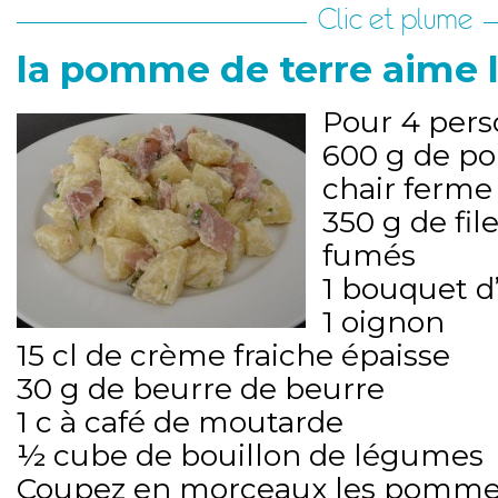
Clic et plume
la pomme de terre aime l
Pour 4 perso
600 g de p
chair ferme
350 g de fi
fumés
1 bouquet d’
1 oignon
15 cl de crème fraiche épaisse
30 g de beurre de beurre
1 c à café de moutarde
½ cube de bouillon de légumes
Coupez en morceaux les pommes