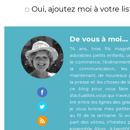
Oui, ajoutez moi à votre lis
De vous à moi...
74 ans, trois fils magni
adorables petits enfants, 
le commerce, l’évènementiel
la communication, les
maintenant, de nouveaux p
la presse et les choses de l
ce blog pour vous faire
d’actualités..vous qui n’ave
lire entre les lignes des gr
je vous livrerai mes petite
au fil de la semaine. Si v
part des vôtres, n’hésitez 
ensemble. Alors… à bientôt