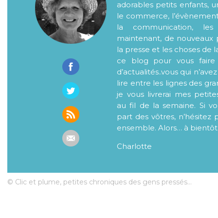
adorables petits enfants, 
le commerce, l’évènementiel
la communication, les
maintenant, de nouveaux p
la presse et les choses de l
ce blog pour vous faire
d’actualités..vous qui n’ave
lire entre les lignes des gr
je vous livrerai mes petite
au fil de la semaine. Si v
part des vôtres, n’hésitez 
ensemble. Alors… à bientôt
Charlotte
© Clic et plume, petites chroniques des gens pressés...