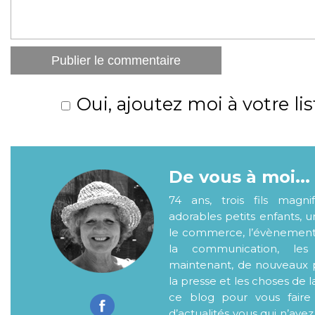
Oui, ajoutez moi à votre lis
De vous à moi...
74 ans, trois fils magni
adorables petits enfants, 
le commerce, l’évènementiel
la communication, les
maintenant, de nouveaux p
la presse et les choses de l
ce blog pour vous faire
d’actualités..vous qui n’ave