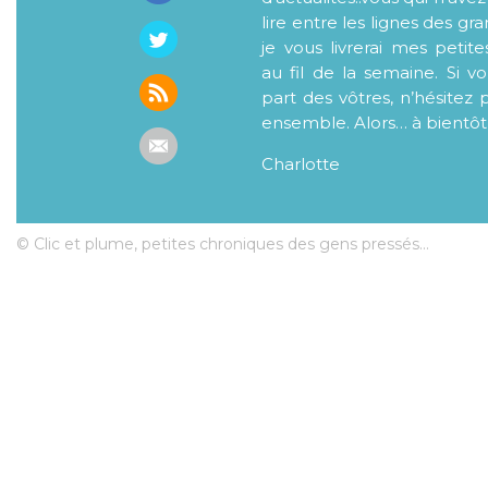
lire entre les lignes des gr
je vous livrerai mes petite
au fil de la semaine. Si v
part des vôtres, n’hésitez 
ensemble. Alors… à bientôt
Charlotte
© Clic et plume, petites chroniques des gens pressés...