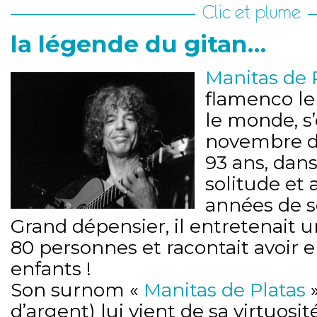
Clic et plume
la légende du gitan…
Manitas de 
flamenco le
le monde, s’
novembre de
93 ans, dans
solitude et 
années de s
Grand dépensier, il entretenait u
80 personnes et racontait avoir e
enfants !
Son surnom «
Manitas de Platas
»
d’argent) lui vient de sa virtuosité