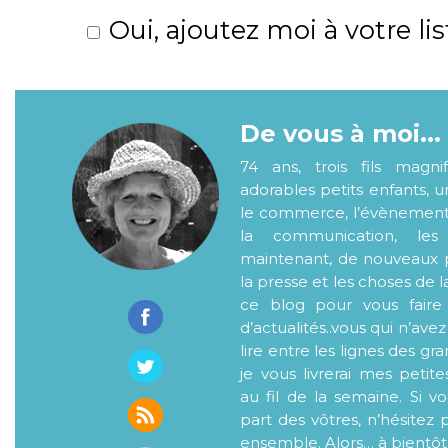
Oui, ajoutez moi à votre lis
De vous à moi...
74 ans, trois fils magni
adorables petits enfants, 
le commerce, l’évènementiel
la communication, les
maintenant, de nouveaux p
la presse et les choses de l
ce blog pour vous faire
d’actualités..vous qui n’ave
lire entre les lignes des gr
je vous livrerai mes petite
au fil de la semaine. Si v
part des vôtres, n’hésitez 
ensemble. Alors… à bientôt