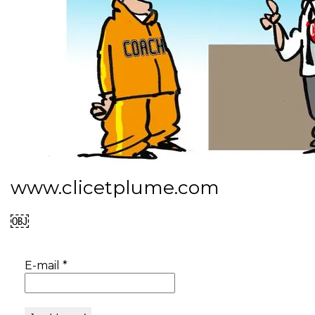
www.clicetplume.com
￼
E-mail
*