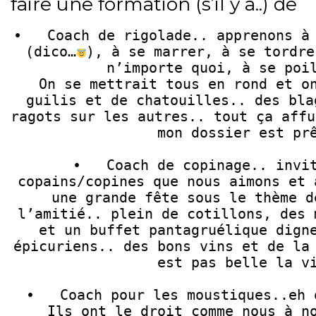
faire une formation (s’il y a..) de
•   Coach de rigolade.. apprenons à 
(dico…
), à se marrer, à se tordre
n’importe quoi, à se poil
   On se mettrait tous en rond et on se ferait plein de 
guilis et de chatouilles.. des bla
ragots sur les autres.. tout ça affu
mon dossier est prê
•   Coach de copinage.. invit
copains/copines que nous aimons et 
une grande fête sous le thème d
l’amitié.. plein de cotillons, des 
et un buffet pantagruélique digne
épicuriens.. des bons vins et de la 
est pas belle la vi
•   Coach pour les moustiques..eh 
Ils ont le droit comme nous à no