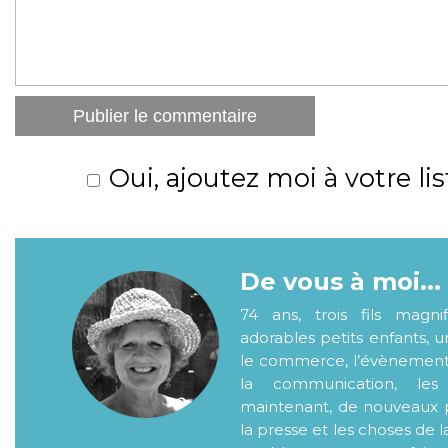
Oui, ajoutez moi à votre lis
De vous à moi...
74 ans, trois fils magni
adorables petits enfants, 
le commerce, l’évènementiel
la communication, les
maintenant, de nouveaux p
la presse et les choses de l