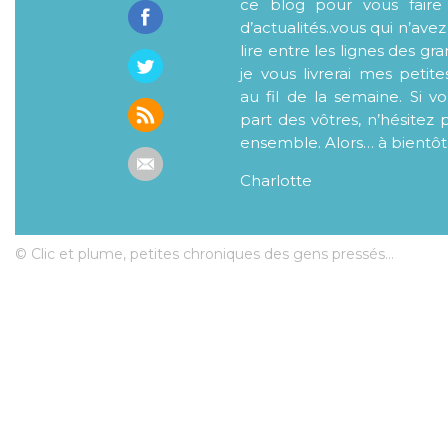
ce blog pour vous faire
d’actualités..vous qui n’ave
lire entre les lignes des gr
je vous livrerai mes petite
au fil de la semaine. Si v
part des vôtres, n’hésitez 
ensemble. Alors… à bientôt
Charlotte
© Clic et plume, petites chroniques des gens pressés...