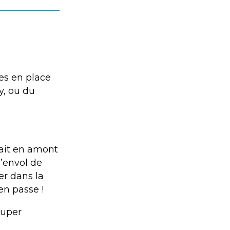
ées en place
y, ou du
 fait en amont
l’envol de
er dans la
en passe !
super