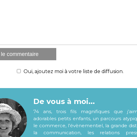
Oui, ajoutez moi à votre liste de diffusion.
De vous à moi...
74 ans, trois fils magnifiques que j’ai
adorables petits enfants, un parcours atypi
le commerce, l’évènementiel, la grande distr
la communication, les relations pre