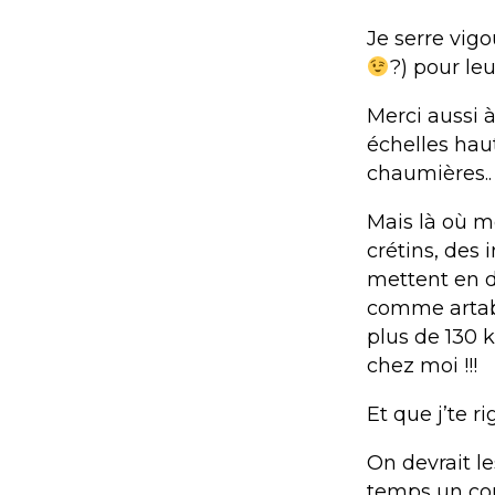
Je serre vig
?) pour le
Merci aussi 
échelles hau
chaumières..
Mais là où mo
crétins, des 
mettent en da
comme artaba
plus de 130
chez moi !!!
Et que j’te r
On devrait l
temps un cou