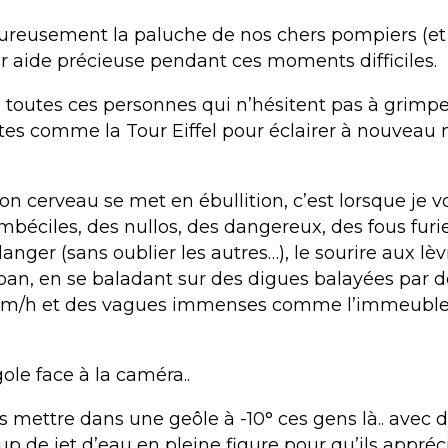
oureusement la paluche de nos chers pompiers (e
ur aide précieuse pendant ces moments difficiles.
à toutes ces personnes qui n’hésitent pas à grimpe
tes comme la Tour Eiffel pour éclairer à nouveau 
n cerveau se met en ébullition, c’est lorsque je v
imbéciles, des nullos, des dangereux, des fous furie
nger (sans oublier les autres…), le sourire aux lèvr
n, en se baladant sur des digues balayées par d
 km/h et des vagues immenses comme l’immeuble
igole face à la caméra..
es mettre dans une geôle à -10° ces gens là.. avec
p de jet d’eau en pleine figure pour qu’ils appré