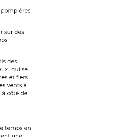
t pompières
r sur des
nos
ois des
ux.. qui se
es et fiers
es vents à
 à côté de
 de temps en
cient une