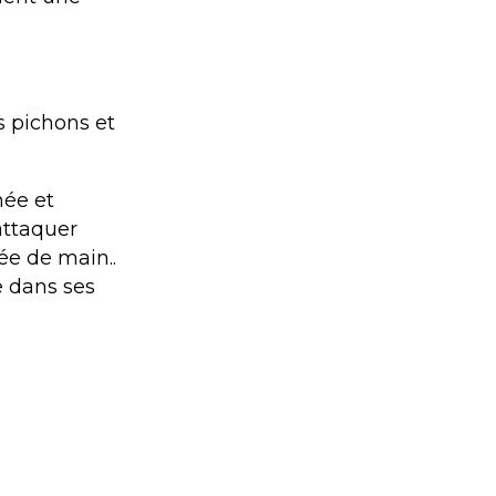
s pichons et
née et
attaquer
ée de main..
e dans ses