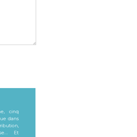
me, cinq
que dans
ibution,
sse… Et