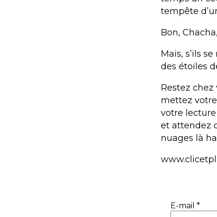
tempête d’un
Bon, Chacha,
Mais, s’ils s
des étoiles d
Restez chez 
mettez votre
votre lectur
et attendez 
nuages là hau
www.clicetp
E-mail
*