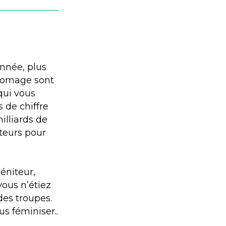
année, plus
fromage sont
qui vous
 de chiffre
milliards de
cteurs pour
éniteur,
ous n’étiez
des troupes.
s féminiser..