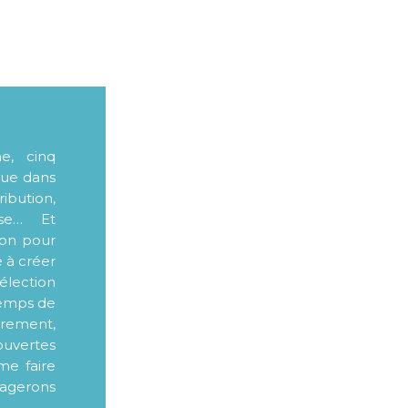
me, cinq
que dans
ibution,
sse… Et
ion pour
e à créer
élection
 temps de
ièrement,
ouvertes
me faire
tagerons