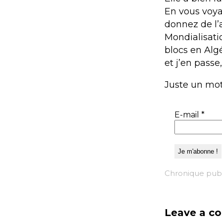
En vous voya
donnez de l’a
Mondialisati
blocs en Algé
et j’en passe
Juste un mot,
E-mail
*
Chronique publ
Leave a c