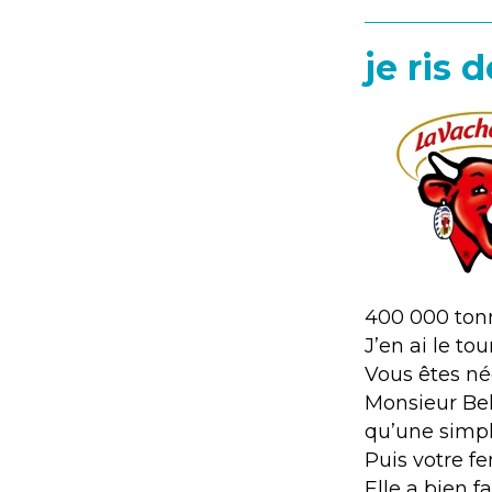
je ris 
400 000 ton
J’en ai le tour
Vous êtes né
Monsieur Bel
qu’une simpl
Puis votre f
Elle a bien f