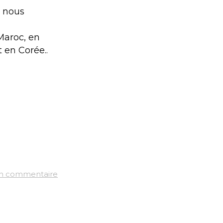
s nous
Maroc, en
 en Corée..
un commentaire