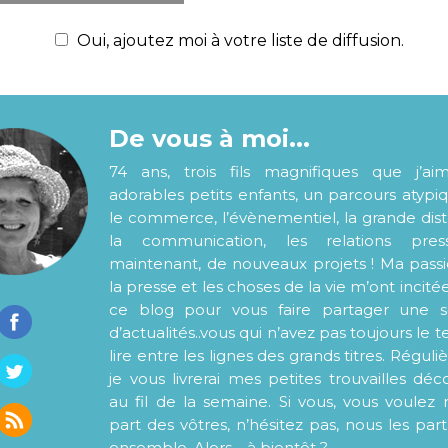
Oui, ajoutez moi à votre liste de diffusion.
De vous à moi...
74 ans, trois fils magnifiques que j’ai
adorables petits enfants, un parcours atypi
le commerce, l’évènementiel, la grande distr
la communication, les relations pre
maintenant, de nouveaux projets ! Ma pass
la presse et les choses de la vie m’ont incité
ce blog pour vous faire partager une s
d’actualités..vous qui n’avez pas toujours le
lire entre les lignes des grands titres. Régul
je vous livrerai mes petites trouvailles déc
au fil de la semaine. Si vous, vous voulez 
part des vôtres, n’hésitez pas, nous les par
ensemble. Alors… à bientôt ?