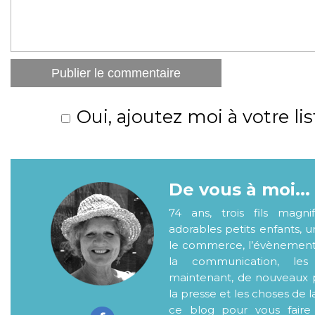
Oui, ajoutez moi à votre lis
De vous à moi...
74 ans, trois fils magni
adorables petits enfants, 
le commerce, l’évènementiel
la communication, les
maintenant, de nouveaux p
la presse et les choses de l
ce blog pour vous faire