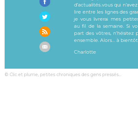
d’actualités..vous qui n’ave
lire entre les lignes des gr
je vous livrerai mes petite
au fil de la semaine. Si v
part des vôtres, n’hésitez 
ensemble. Alors… à bientôt
Charlotte
© Clic et plume, petites chroniques des gens pressés...