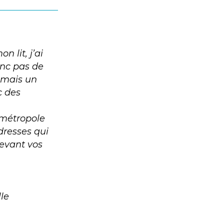
 lit, j’ai
onc pas de
 mais un
c des
 métropole
adresses qui
devant vos
le