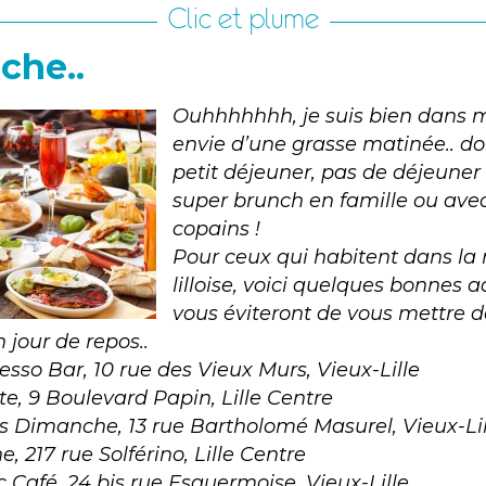
Clic et plume
che..
Ouhhhhhhh, je suis bien dans mon
envie d’une grasse matinée.. d
petit déjeuner, pas de déjeuner
super brunch en famille ou ave
copains !
Pour ceux qui habitent dans la
lilloise, voici quelques bonnes 
vous éviteront de vous mettre 
 jour de repos..
sso Bar, 10 rue des Vieux Murs, Vieux-Lille
te, 9 Boulevard Papin, Lille Centre
rs Dimanche, 13 rue Bartholomé Masurel, Vieux-Lil
, 217 rue Solférino, Lille Centre
c Café, 24 bis rue Esquermoise, Vieux-Lille