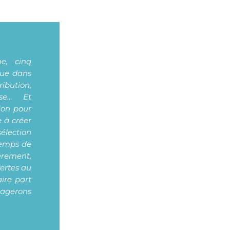
me, cinq
que dans
ibution,
sse… Et
ion pour
e à créer
élection
 temps de
ièrement,
vertes au
aire part
tagerons