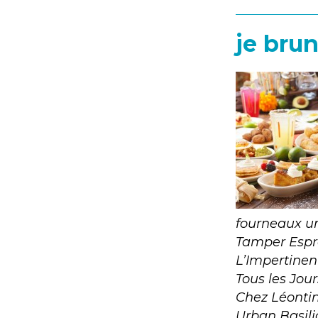
je brun
fourneaux un
Tamper Espre
L’Impertinen
Tous les Jou
Chez Léontine
Urban Basili