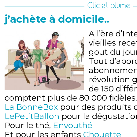
Clic et plume
j’achète à domicile..
A l’ère d’In
vieilles rec
gout du jour
Tout d’abord
abonnement 
révolution g
de 150 diffé
comptent plus de 80 000 fidèles.
La BonneBox
pour des produits d’
LePetitBallon
pour la dégustation
Pour le thé,
Envouthé
Et pour les enfants
Chouette