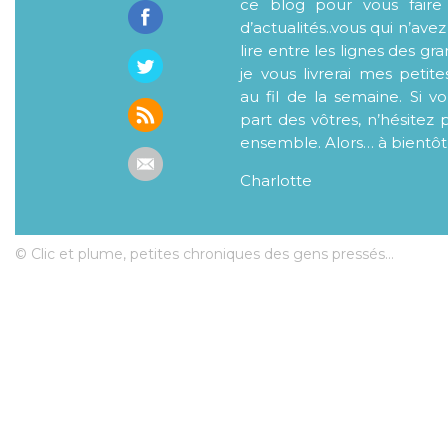
ce blog pour vous faire
d’actualités..vous qui n’ave
lire entre les lignes des gr
je vous livrerai mes petite
au fil de la semaine. Si v
part des vôtres, n’hésitez 
ensemble. Alors… à bientôt
Charlotte
© Clic et plume, petites chroniques des gens pressés...