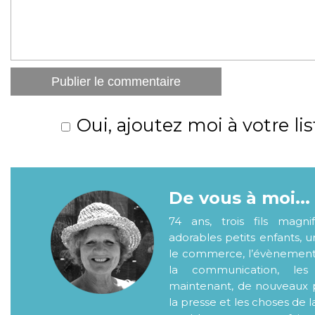
Oui, ajoutez moi à votre lis
De vous à moi...
74 ans, trois fils magni
adorables petits enfants, 
le commerce, l’évènementiel
la communication, les
maintenant, de nouveaux p
la presse et les choses de l