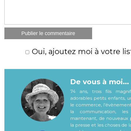
Oui, ajoutez moi à votre lis
De vous à moi...
74 ans, trois fils magni
adorables petits enfants, 
le commerce, l’évènementiel
la communication, les
maintenant, de nouveaux p
la presse et les choses de l