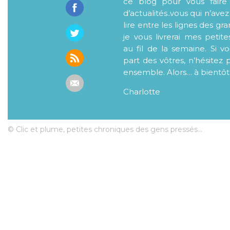
ce blog pour vous faire
d’actualités..vous qui n’ave
lire entre les lignes des gr
je vous livrerai mes petite
au fil de la semaine. Si v
part des vôtres, n’hésitez 
ensemble. Alors… à bientôt
Charlotte
© Clic et plume, petites chroniques des gens pressés...