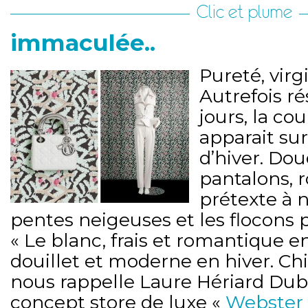
Clic et plume
immaculée..
Pureté, virgi
Autrefois r
jours, la co
apparait su
d’hiver. Dou
pantalons, r
prétexte à 
pentes neigeuses et les flocons 
« Le blanc, frais et romantique en
douillet et moderne en hiver. Chi
nous rappelle Laure Hériard Dubr
concept store de luxe «
Webster