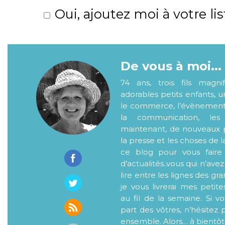
Oui, ajoutez moi à votre lis
De vous à moi...
74 ans, trois fils magni
adorables petits enfants, 
le commerce, l’évènementiel
la communication, les
maintenant, de nouveaux p
la presse et les choses de l
ce blog pour vous faire
d’actualités..vous qui n’ave
lire entre les lignes des gr
je vous livrerai mes petite
au fil de la semaine. Si v
part des vôtres, n’hésitez 
ensemble. Alors… à bientôt