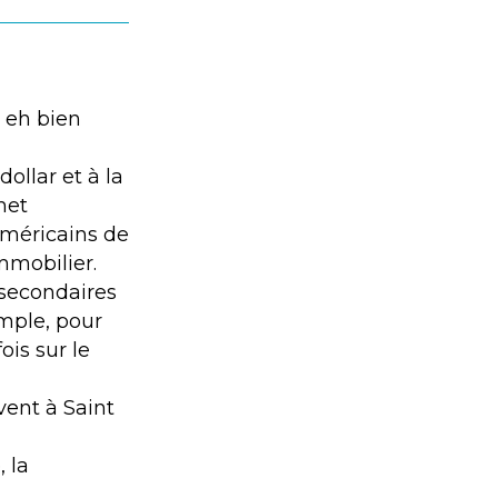
. eh bien
dollar et à la
met
américains de
mmobilier.
 secondaires
mple, pour
ois sur le
vent à Saint
, la