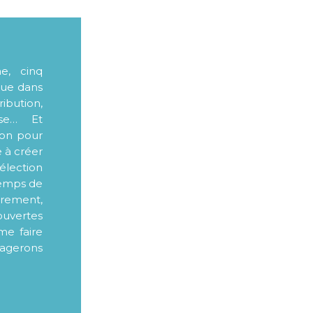
me, cinq
que dans
ibution,
sse… Et
ion pour
e à créer
élection
 temps de
ièrement,
ouvertes
me faire
tagerons