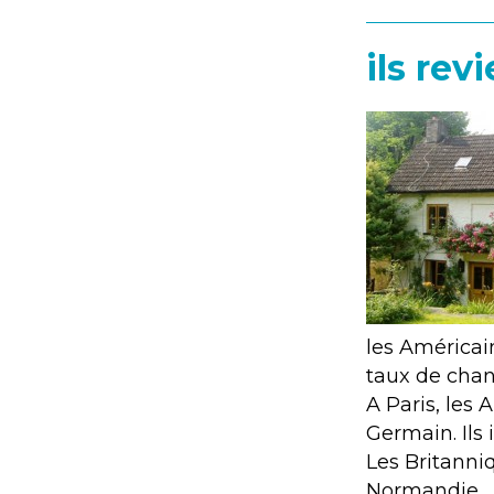
ils rev
les Américain
taux de chang
A Paris, les
Germain. Ils 
Les Britanniq
Normandie..