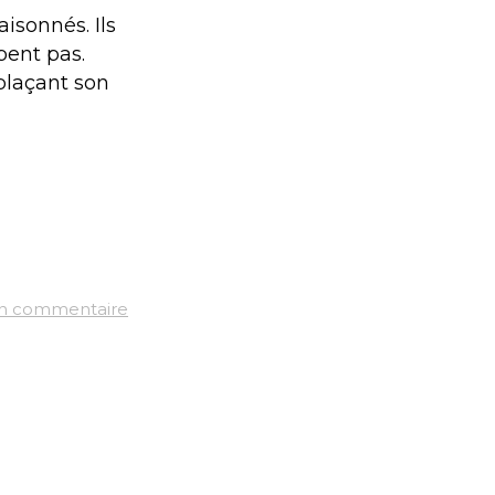
isonnés. Ils
pent pas.
 plaçant son
un commentaire