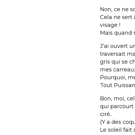
Non, ce ne s
Cela ne sert
visage !
Mais quand
J’ai ouvert u
traversait m
gris qui se c
mes carreaux
Pourquoi, mes
Tout Puissant
Bon, moi, cel
qui parcourt
ciré..
(Y a des coqu
Le soleil fai