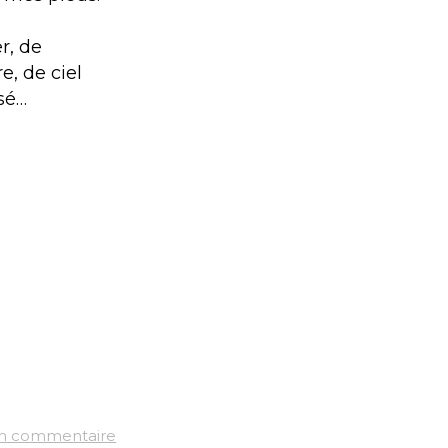
r, de
e, de ciel
sé…
un commentaire