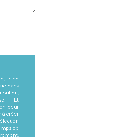
me, cinq
que dans
ibution,
sse… Et
ion pour
e à créer
élection
 temps de
ièrement,