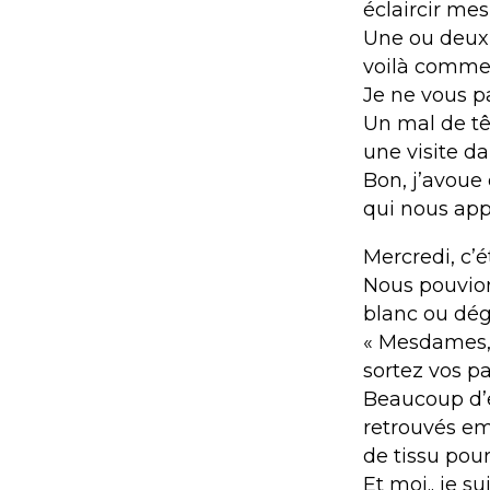
éclaircir me
Une ou deux 
voilà comme 
Je ne vous 
Un mal de tê
une visite d
Bon, j’avoue 
qui nous app
Mercredi, c’ét
Nous pouvions
blanc ou dégu
« Mesdames, 
sortez vos pa
Beaucoup d’
retrouvés em
de tissu pour
Et moi.. je s