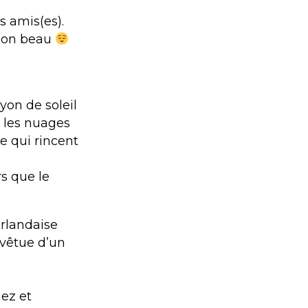
 amis(es).
 mon beau
ayon de soleil
r les nuages
e qui rincent
rs que le
irlandaise
 vêtue d’un
nez et