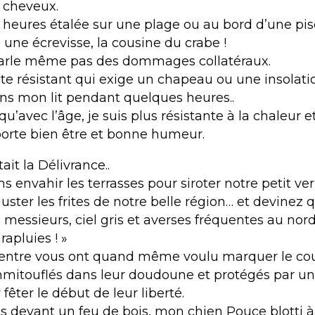
s cheveux.
heures étalée sur une plage ou au bord d’une pis
une écrevisse, la cousine du crabe !
parle même pas des dommages collatéraux.
te résistant qui exige un chapeau ou une insolati
ans mon lit pendant quelques heures..
qu’avec l’âge, je suis plus résistante à la chaleur e
orte bien être et bonne humeur.
ait la Délivrance..
 envahir les terrasses pour siroter notre petit ver
ster les frites de notre belle région… et devinez q
messieurs, ciel gris et averses fréquentes au nor
rapluies ! »
entre vous ont quand même voulu marquer le cou
mitouflés dans leur doudoune et protégés par u
 fêter le début de leur liberté.
uis devant un feu de bois, mon chien Pouce blotti 