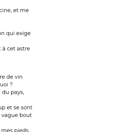
cine, et me
on qui exige
t à cet astre
re de vin
uoi ?
d du pays,
p et se sont
n vague bout
à mes pieds.