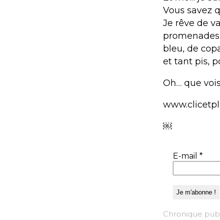
Vous savez qu
Je rêve de va
promenades en
bleu, de cop
et tant pis, p
Oh… que vois 
www.clicetp
￼
E-mail
*
Chronique publ