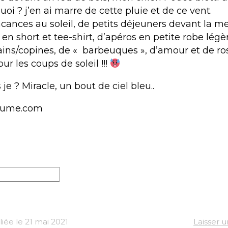
oi ? j’en ai marre de cette pluie et de ce vent.
cances au soleil, de petits déjeuners devant la me
 short et tee-shirt, d’apéros en petite robe légèr
ains/copines, de « barbeuques », d’amour et de ro
our les coups de soleil !!!
je ? Miracle, un bout de ciel bleu..
lume.com
iée le 21 mai 2021
Laisser 