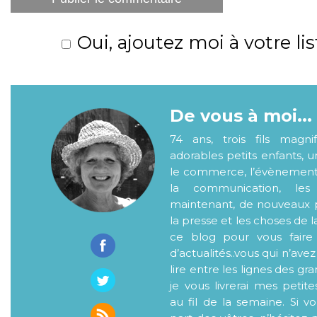
Oui, ajoutez moi à votre lis
De vous à moi...
74 ans, trois fils magni
adorables petits enfants, 
le commerce, l’évènementiel
la communication, les
maintenant, de nouveaux p
la presse et les choses de l
ce blog pour vous faire
d’actualités..vous qui n’ave
lire entre les lignes des gr
je vous livrerai mes petite
au fil de la semaine. Si v