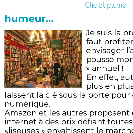
Clic et plume
humeur…
Je suis la p
faut profite
envisager l’a
pousse mon
» annuel !
En effet, au
plus en plus
laissent la clé sous la porte pour
numérique.
Amazon et les autres proposent d
internet à des prix défiant toute
«liseuses » envahissent le marché