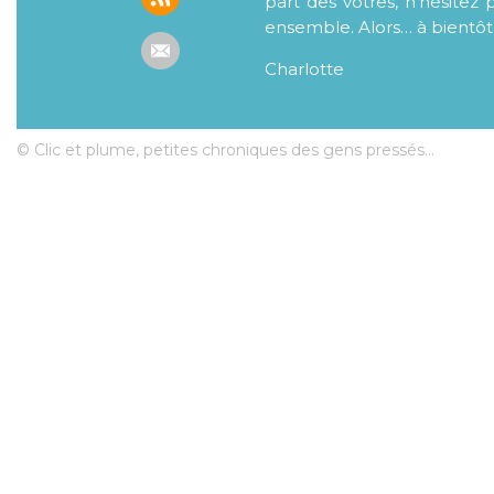
part des vôtres, n’hésitez 
ensemble. Alors… à bientôt
Charlotte
© Clic et plume, petites chroniques des gens pressés...