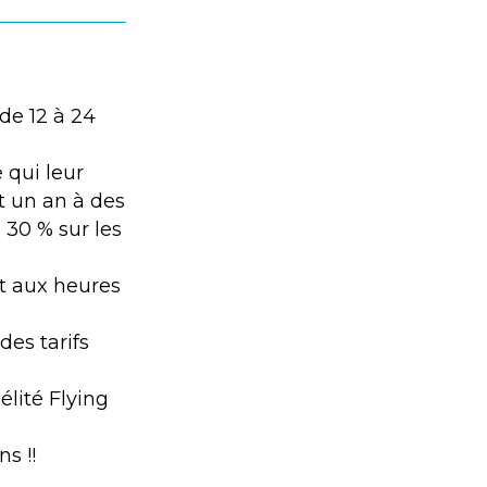
de 12 à 24
 qui leur
t un an à des
 30 % sur les
nt aux heures
des tarifs
lité Flying
s !!