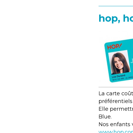
hop, h
La carte coût
préférentiels
Elle permett
Blue.
Nos enfants 
www.hop.com