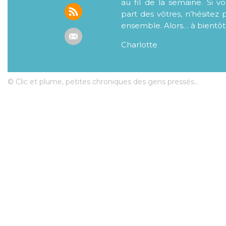
au fil de la semaine. Si v
part des vôtres, n’hésitez 
ensemble. Alors… à bientôt
Charlotte
© Clic et plume, petites chroniques des gens pressés...