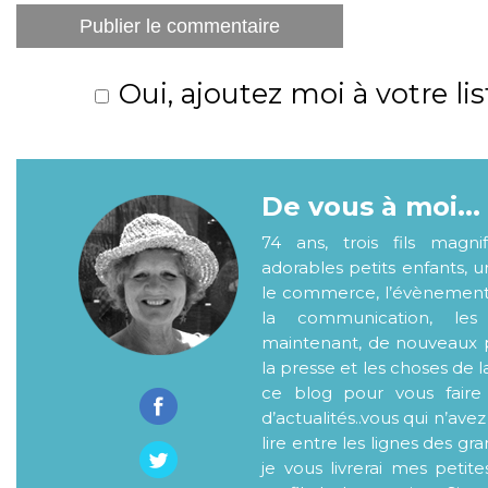
Oui, ajoutez moi à votre lis
De vous à moi...
74 ans, trois fils magni
adorables petits enfants, 
le commerce, l’évènementiel
la communication, les
maintenant, de nouveaux p
la presse et les choses de l
ce blog pour vous faire
d’actualités..vous qui n’ave
lire entre les lignes des gr
je vous livrerai mes petite