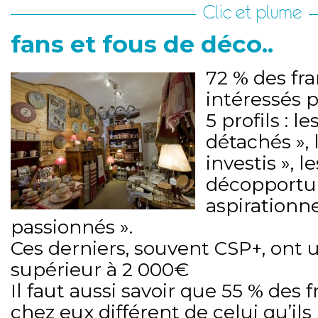
Clic et plume
fans et fous de déco..
72 % des fra
intéressés p
5 profils : l
détachés », 
investis », le
décopportuni
aspirationnel
passionnés ».
Ces derniers, souvent CSP+, ont
supérieur à 2 000€
Il faut aussi savoir que 55 % des f
chez eux différent de celui qu’ils 