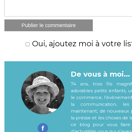
Oui, ajoutez moi à votre lis
De vous à moi...
74 ans, trois fils magni
adorables petits enfants, 
le commerce, l’évènementiel
la communication, les
maintenant, de nouveaux p
la presse et les choses de l
ce blog pour vous faire
d’actualités..vous qui n’ave