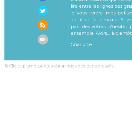
lire entre les lignes des gr
je vous livrerai mes petite
au fil de la semaine. Si v
part des vôtres, n’hésitez 
ensemble. Alors… à bientôt
Charlotte
© Clic et plume, petites chroniques des gens pressés...