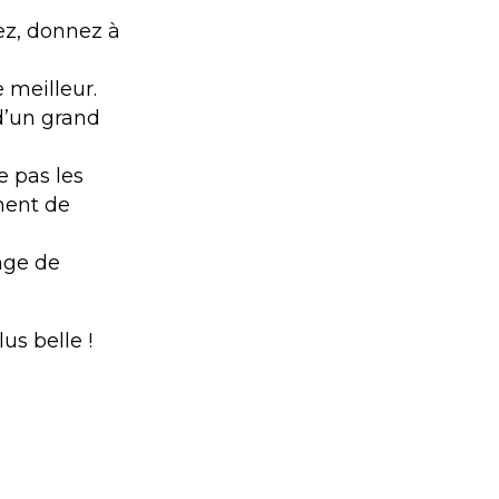
nez, donnez à
 meilleur.
d’un grand
e pas les
ment de
nge de
us belle !