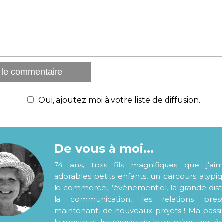
Oui, ajoutez moi à votre liste de diffusion.
De vous à moi...
74 ans, trois fils magnifiques que j’ai
adorables petits enfants, un parcours atypi
le commerce, l’évènementiel, la grande distr
la communication, les relations pre
maintenant, de nouveaux projets ! Ma pass
la presse et les choses de la vie m’ont incité