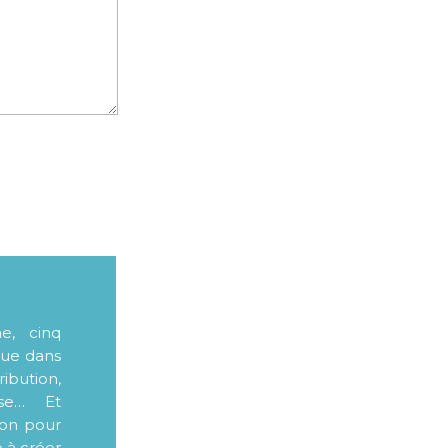
me, cinq
que dans
ibution,
sse… Et
ion pour
e à créer