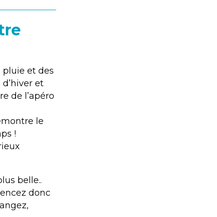
tre
a pluie et des
d’hiver et
e de l’apéro
remontre le
ps !
rieux
us belle..
mmencez donc
Rangez,