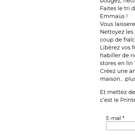
bougez, net
Faites le tri
Emmaüs !
Vous laissere
Nettoyez les
coup de fraî
Libérez vos f
habiller de 
stores en lin 
Créez une am
maison… plus 
Et mettez des
c’est le Prin
E-mail
*