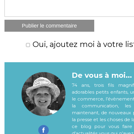
Oui, ajoutez moi à votre lis
De vous à moi...
74 ans, trois fils magni
adorables petits enfants, 
le commerce, l’évènementiel
la communication, les
maintenant, de nouveaux p
la presse et les choses de l
ce blog pour vous faire
d’actualités..vous qui n’ave