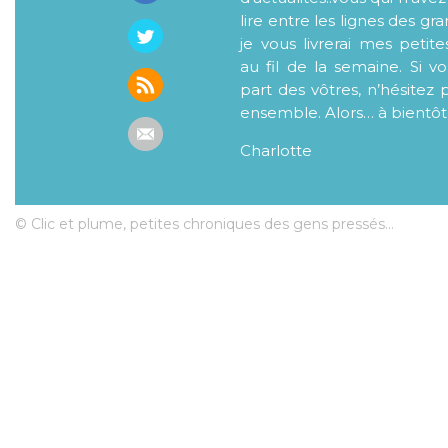
lire entre les lignes des gr
je vous livrerai mes petite
au fil de la semaine. Si v
part des vôtres, n’hésitez 
ensemble. Alors… à bientôt
Charlotte
© Clic et plume, petites chroniques des gens pressés...