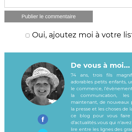
Oui, ajoutez moi à votre lis
De vous à moi...
74 ans, trois fils magni
adorables petits enfants, 
le commerce, l’évènementiel
la communication, les
maintenant, de nouveaux p
la presse et les choses de l
ce blog pour vous faire
d’actualités..vous qui n’ave
lire entre les lignes des gr