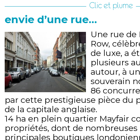
Clic et plume
envie d’une rue…
Une rue de 
Row, célèbre
de luxe, a é
plusieurs au
autour, à un
souverain n
86 concurren
par cette prestigieuse pièce du 
de la capitale anglaise.
14 ha en plein quartier Mayfair
propriétés, dont de nombreuses ga
principales boutiques londonien