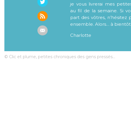
je vous livrerai mes petite
au fil de la semaine. Si v
part des vôtres, n’hésitez 
ensemble. Alors… à bientôt
Charlotte
© Clic et plume, petites chroniques des gens pressés...