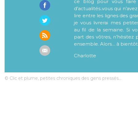
ce blog pour vous faire
d’actualités..vous qui n’ave
lire entre les lignes des gr
je vous livrerai mes petite
au fil de la semaine. Si v
part des vôtres, n’hésitez 
ensemble. Alors… à bientôt
Charlotte
© Clic et plume, petites chroniques des gens pressés...