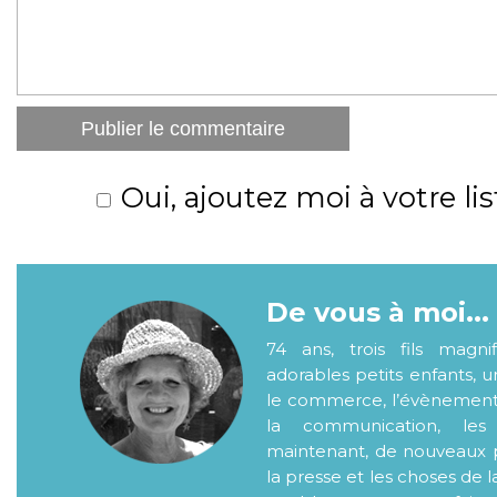
Oui, ajoutez moi à votre lis
De vous à moi...
74 ans, trois fils magni
adorables petits enfants, 
le commerce, l’évènementiel
la communication, les
maintenant, de nouveaux p
la presse et les choses de l