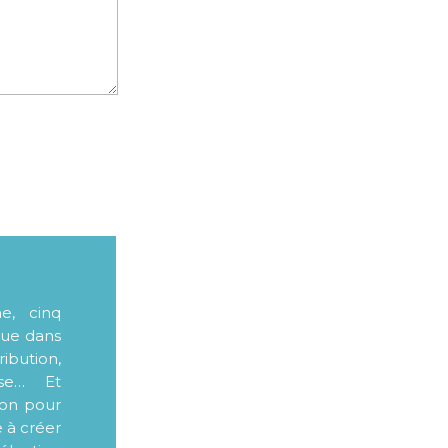
me, cinq
que dans
ibution,
sse… Et
ion pour
e à créer