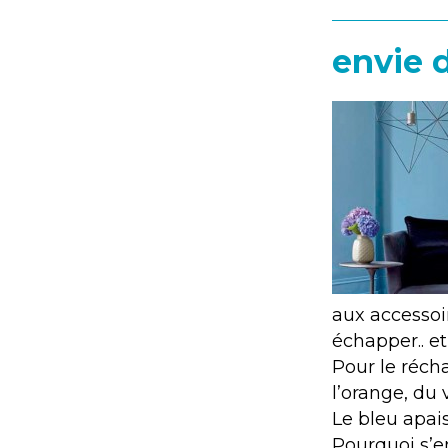
envie 
aux accessoi
échapper.. et
Pour le réch
l’orange, du
Le bleu apais
Pourquoi s’en