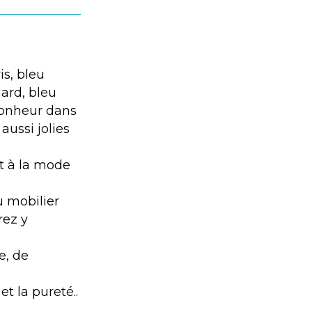
is, bleu
ard, bleu
bonheur dans
aussi jolies
st à la mode
u mobilier
rez y
e, de
t la pureté..