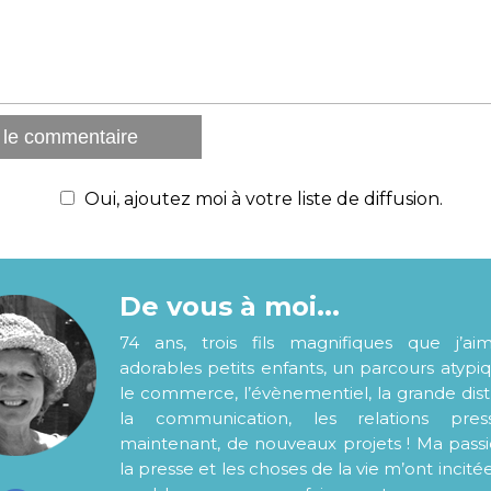
Oui, ajoutez moi à votre liste de diffusion.
De vous à moi...
74 ans, trois fils magnifiques que j’ai
adorables petits enfants, un parcours atypi
le commerce, l’évènementiel, la grande distr
la communication, les relations pre
maintenant, de nouveaux projets ! Ma pass
la presse et les choses de la vie m’ont incité