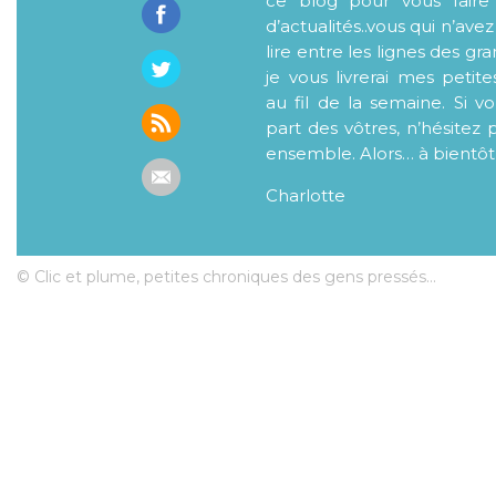
ce blog pour vous faire
d’actualités..vous qui n’ave
lire entre les lignes des gr
je vous livrerai mes petite
au fil de la semaine. Si v
part des vôtres, n’hésitez 
ensemble. Alors… à bientôt
Charlotte
© Clic et plume, petites chroniques des gens pressés...