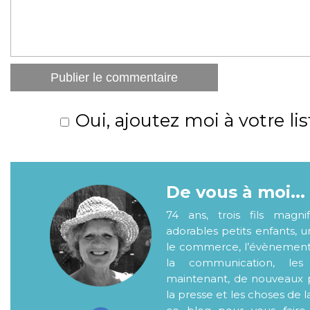
Oui, ajoutez moi à votre lis
De vous à moi...
74 ans, trois fils magni
adorables petits enfants, 
le commerce, l’évènementiel
la communication, les
maintenant, de nouveaux p
la presse et les choses de l