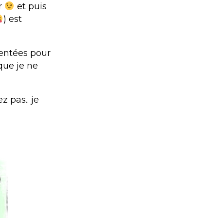
er
et puis
) est
mentées pour
que je ne
z pas.. je