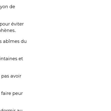
ayon de
pour éviter
phènes..
es abîmes du
intaines et
 pas avoir
 faire peur
ndormir au