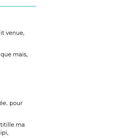
it venue,
ique mais,
ée.. pour
titille ma
ipi,