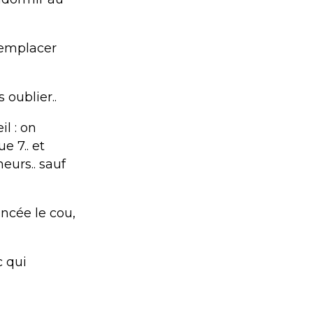
remplacer
 oublier..
l : on
e 7.. et
eurs.. sauf
incée le cou,
c qui