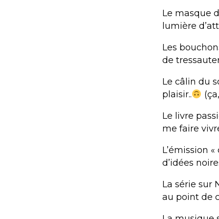
Le masque d
lumière d’att
Les bouchons
de tressaute
Le câlin du 
plaisir..
(ça,
Le livre pas
me faire viv
L’émission «
d’idées noire
La série sur 
au point de 
La musique s