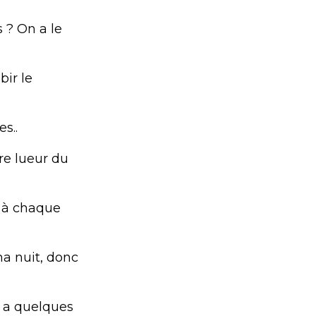
 ? On a le
bir le
s..
re lueur du
n à chaque
a nuit, donc
 y a quelques