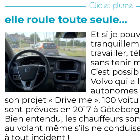
Clic et plume
elle roule toute seule…
Et si je pouv
tranquillem
travailler, 
sans tenir 
C’est possi
Volvo qui a 
autonomes d
son projet « Drive me ». 100 voi
sont prévues en 2017 à Göteborg
Bien entendu, les chauffeurs so
au volant même s’ils ne conduise
à tout incident !