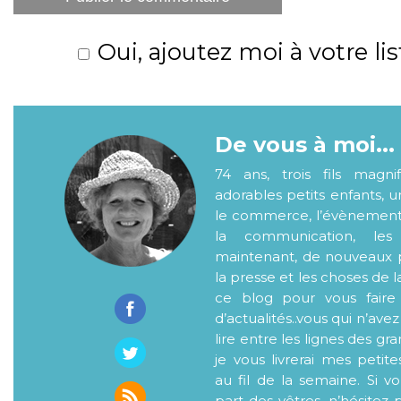
Oui, ajoutez moi à votre lis
De vous à moi...
74 ans, trois fils magni
adorables petits enfants, 
le commerce, l’évènementiel
la communication, les
maintenant, de nouveaux p
la presse et les choses de l
ce blog pour vous faire
d’actualités..vous qui n’ave
lire entre les lignes des gr
je vous livrerai mes petite
au fil de la semaine. Si v
part des vôtres, n’hésitez 