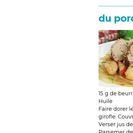
du po
15 g de beur
Huile
Faire dorer l
girofle. Cou
Verser jus d
Parsemer de 