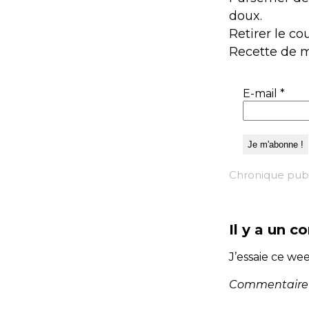
doux.
Retirer le co
Recette de 
E-mail
*
Chronique publ
Il y a un 
J’essaie ce wee
Commentaire p