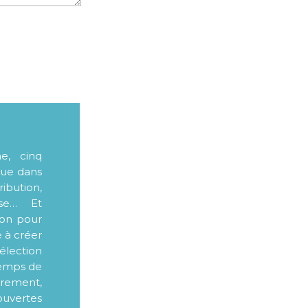
me, cinq
que dans
ibution,
sse… Et
ion pour
e à créer
élection
 temps de
ièrement,
ouvertes