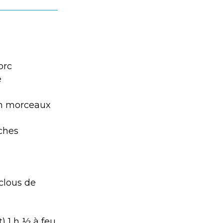
orc
e
en morceaux
ches
 clous de
) 1 h ½ à feu