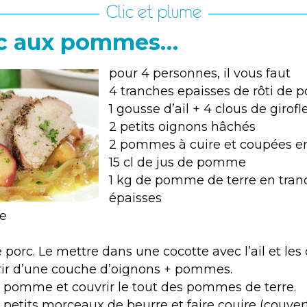
Clic et plume
rc aux pommes…
pour 4 personnes, il vous faut
4 tranches epaisses de rôti de p
1 gousse d’ail + 4 clous de girofl
2 petits oignons hâchés
2 pommes à cuire et coupées 
15 cl de jus de pomme
1 kg de pomme de terre en tran
épaisses
re
e porc. Le mettre dans une cocotte avec l’ail et les
vrir d’une couche d’oignons + pommes.
e pomme et couvrir le tout des pommes de terre.
petits morceaux de beurre et faire couire (couvert