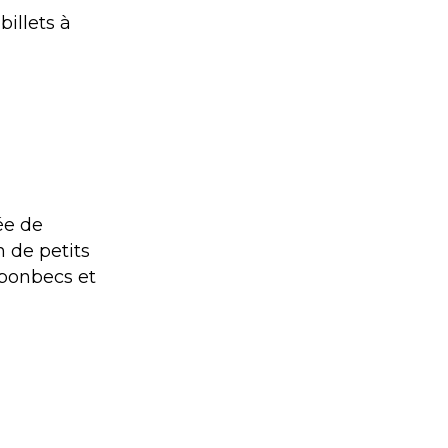
illets à
ée de
n de petits
 bonbecs et