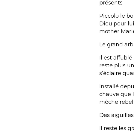
présents.
Piccolo le bo
Diou pour lui
mother Marie
Le grand arb
Il est affubl
reste plus u
s’éclaire qua
Installé dep
chauve que l
mèche rebell
Des aiguilles,
Il reste les g