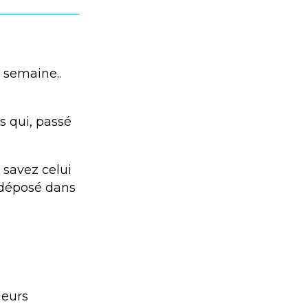
a semaine..
 qui, passé
 savez celui
 déposé dans
leurs