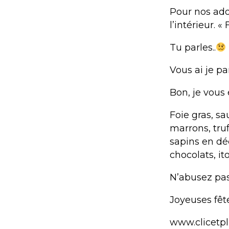
Pour nos ado
l’intérieur. 
Tu parles..
Vous ai je p
Bon, je vous
Foie gras, s
marrons, truf
sapins en d
chocolats, ito
N’abusez pas,
Joyeuses fê
www.clicetp