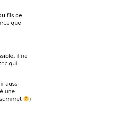
u fils de
arce que
ible.. il ne
toc qui
ir aussi
dé une
le sommet
)