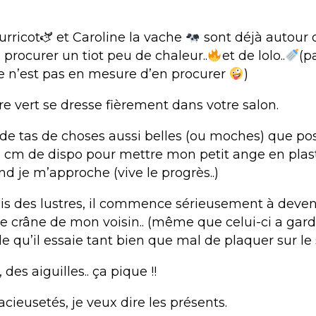
urricot🫏 et Caroline la vache
sont déjà autour d
 procurer un tiot peu de chaleur..
et de lolo..
(p
 n’est pas en mesure d’en procurer
)
re vert se dresse fièrement dans votre salon.
é de tas de choses aussi belles (ou moches) que poss
n cm de dispo pour mettre mon petit ange en plas
nd je m’approche (vive le progrès..)
uis des lustres, il commence sérieusement à deven
e crâne de mon voisin.. (même que celui-ci a gar
e qu’il essaie tant bien que mal de plaquer sur 
 des aiguilles.. ça pique !!
racieusetés, je veux dire les présents.