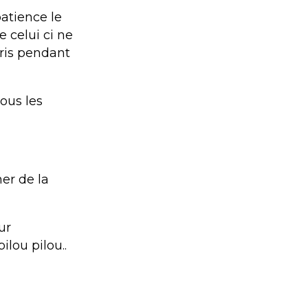
patience le
 celui ci ne
pris pendant
tous les
ner de la
ur
ilou pilou..