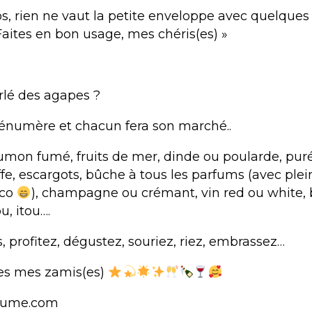
s, rien ne vaut la petite enveloppe avec quelques b
« Faites en bon usage, mes chéris(es) »
arlé des agapes ?
 énumère et chacun fera son marché..
aumon fumé, fruits de mer, dinde ou poularde, pur
fe, escargots, bûche à tous les parfums (avec plei
éco
), champagne ou crémant, vin red ou white,
u, itou….
 profitez, dégustez, souriez, riez, embrassez…
tes mes zamis(es)
lume.com