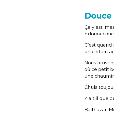
Douce 
Ça y est, mes
« dououcouce 
C’est quand
un certain âg
Nous arrivons
où ce petit 
une chaumine 
Chuis toujour
Y a t il quelq
Balthazar, M