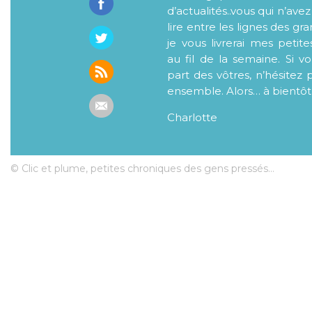
d’actualités..vous qui n’ave
lire entre les lignes des gr
je vous livrerai mes petite
au fil de la semaine. Si v
part des vôtres, n’hésitez 
ensemble. Alors… à bientôt
Charlotte
© Clic et plume, petites chroniques des gens pressés...