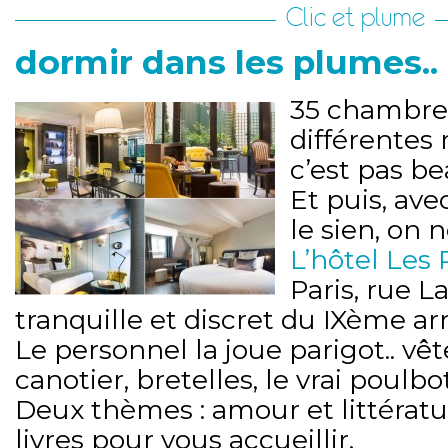
Clic et plume
dormir dans les plumes..
35 chambres
différentes 
c’est pas be
Et puis, a
le sien, on 
L’hôtel Les
Paris, rue L
tranquille et discret du IXème a
Le personnel la joue parigot.. vê
canotier, bretelles, le vrai poulbot
Deux thèmes : amour et littérat
livres pour vous accueillir.