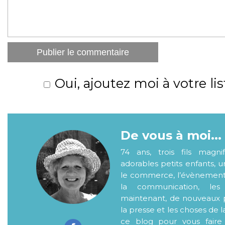
Oui, ajoutez moi à votre lis
De vous à moi...
74 ans, trois fils magni
adorables petits enfants, 
le commerce, l’évènementiel
la communication, les
maintenant, de nouveaux p
la presse et les choses de l
ce blog pour vous faire