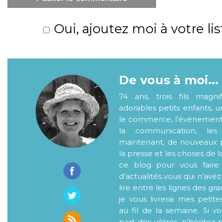
Oui, ajoutez moi à votre lis
De vous à moi...
74 ans, trois fils magni
adorables petits enfants, 
le commerce, l’évènementiel
la communication, les
maintenant, de nouveaux p
la presse et les choses de l
ce blog pour vous faire
d’actualités..vous qui n’ave
lire entre les lignes des gr
je vous livrerai mes petite
au fil de la semaine. Si v
part des vôtres, n’hésitez 