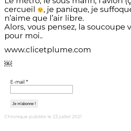
Le métro, le sous marin, l’avion (ç
cercueil
, je panique, je suffoque
n’aime que l’air libre.
Alors, vous pensez, la soucoupe v
pour moi..
www.clicetplume.com
￼
E-mail
*
Chronique publiée le 23 juillet 2021