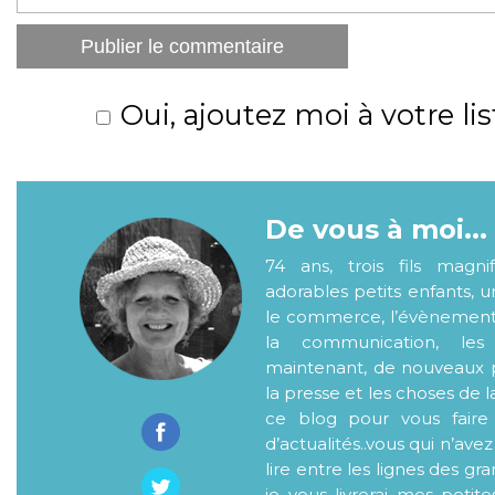
Oui, ajoutez moi à votre lis
De vous à moi...
74 ans, trois fils magni
adorables petits enfants, 
le commerce, l’évènementiel
la communication, les
maintenant, de nouveaux p
la presse et les choses de l
ce blog pour vous faire
d’actualités..vous qui n’ave
lire entre les lignes des gr
je vous livrerai mes petite