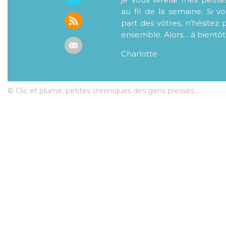
au fil de la semaine. Si v
part des vôtres, n’hésitez 
ensemble. Alors… à bientôt
Charlotte
© Clic et plume, petites chroniques des gens pressés...