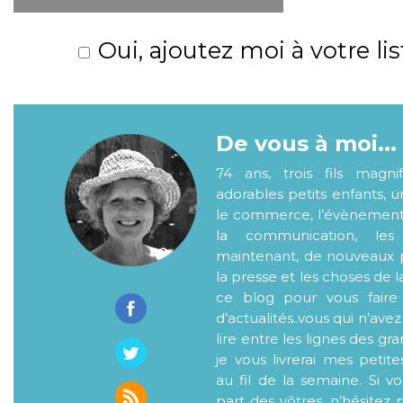
Oui, ajoutez moi à votre lis
De vous à moi...
74 ans, trois fils magni
adorables petits enfants, 
le commerce, l’évènementiel
la communication, les
maintenant, de nouveaux p
la presse et les choses de l
ce blog pour vous faire
d’actualités..vous qui n’ave
lire entre les lignes des gr
je vous livrerai mes petite
au fil de la semaine. Si v
part des vôtres, n’hésitez 