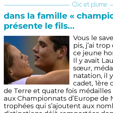
Clic et plume
dans la famille « champio
présente le fils…
Vous le sav
pis, j’ai tr
ce jeune h
Il y avait La
sœur, méda
natation, il 
cadet, 1ère 
de Terre et quatre fois médailles
aux Championnats d’Europe de Na
trophées qui s’ajoutent aux no