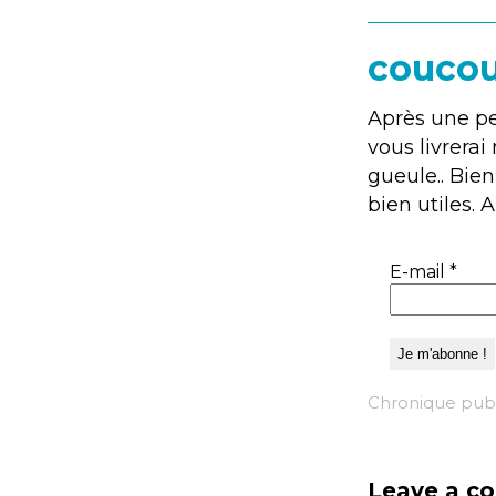
coucou,
Après une pet
vous livrera
gueule.. Bien
bien utiles. 
E-mail
*
Chronique publ
Leave a c