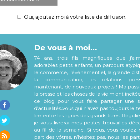
Oui, ajoutez moi à votre liste de diffusion.
De vous à moi...
74 ans, trois fils magnifiques que j’ai
adorables petits enfants, un parcours atypi
le commerce, l’évènementiel, la grande distr
la communication, les relations pre
maintenant, de nouveaux projets ! Ma pass
la presse et les choses de la vie m’ont incité
ce blog pour vous faire partager une s
d’actualités..vous qui n’avez pas toujours le
lire entre les lignes des grands titres. Régul
je vous livrerai mes petites trouvailles déc
au fil de la semaine. Si vous, vous voulez 
part des vôtres, n’hésitez pas, nous les par