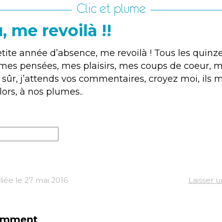
Clic et plume
 me revoilà !!
ite année d’absence, me revoilà ! Tous les quinze 
i mes pensées, mes plaisirs, mes coups de coeur, 
 sûr, j’attends vos commentaires, croyez moi, ils 
Alors, à nos plumes..
iée le 27 mai 2016
Laisser 
omment