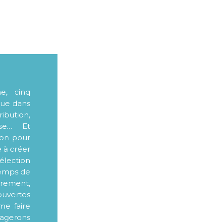
me, cinq
que dans
ibution,
sse… Et
ion pour
e à créer
élection
 temps de
ièrement,
ouvertes
me faire
tagerons