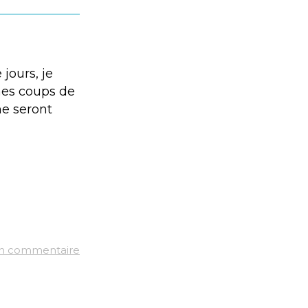
jours, je
mes coups de
me seront
un commentaire