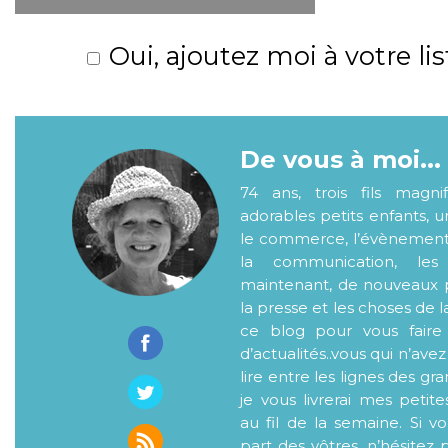
Oui, ajoutez moi à votre lis
De vous à moi...
74 ans, trois fils magni
adorables petits enfants, 
le commerce, l’évènementiel
la communication, les
maintenant, de nouveaux p
la presse et les choses de l
ce blog pour vous faire
d’actualités..vous qui n’ave
lire entre les lignes des gr
je vous livrerai mes petite
au fil de la semaine. Si v
part des vôtres, n’hésitez 