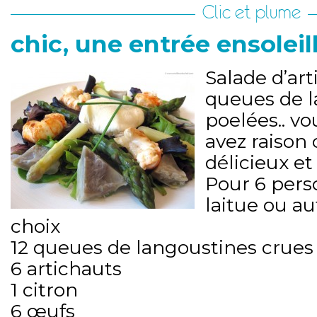
Clic et plume
chic, une entrée ensoleill
Salade d’ar
queues de l
poelées.. vo
avez raison 
délicieux et 
Pour 6 per
laitue ou au
choix
12 queues de langoustines crues
6 artichauts
1 citron
6 œufs