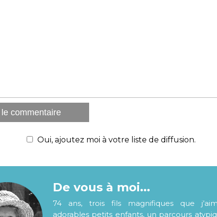
Oui, ajoutez moi à votre liste de diffusion.
De vous à moi...
74 ans, trois fils magnifiques que j’ai
adorables petits enfants, un parcours atypi