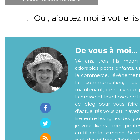
Oui, ajoutez moi à votre lis
De vous à moi...
74 ans, trois fils magni
adorables petits enfants, 
le commerce, l’évènementiel
la communication, les
maintenant, de nouveaux p
la presse et les choses de l
ce blog pour vous faire
d’actualités..vous qui n’ave
lire entre les lignes des gr
je vous livrerai mes petite
au fil de la semaine. Si v
part des vôtres, n’hésitez 