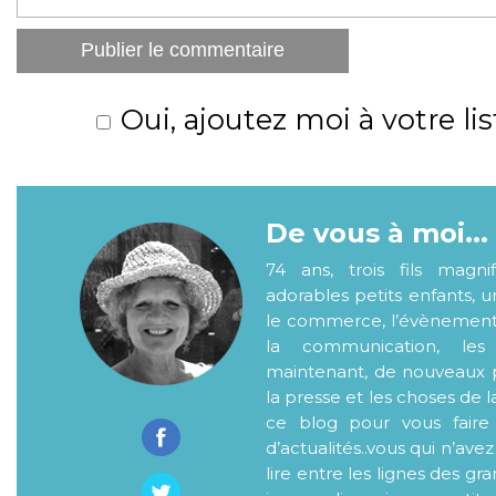
Oui, ajoutez moi à votre lis
De vous à moi...
74 ans, trois fils magni
adorables petits enfants, 
le commerce, l’évènementiel
la communication, les
maintenant, de nouveaux p
la presse et les choses de l
ce blog pour vous faire
d’actualités..vous qui n’ave
lire entre les lignes des gr