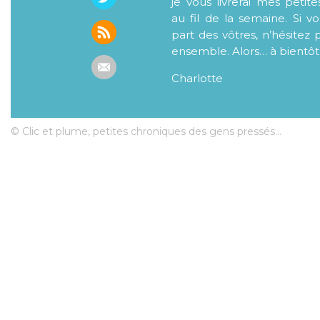
je vous livrerai mes petite
au fil de la semaine. Si v
part des vôtres, n’hésitez 
ensemble. Alors… à bientôt
Charlotte
© Clic et plume, petites chroniques des gens pressés...