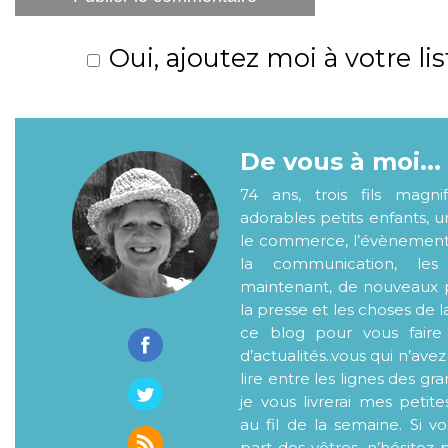
Oui, ajoutez moi à votre lis
De vous à moi...
74 ans, trois fils magni
adorables petits enfants, 
le commerce, l’évènementiel
la communication, les
maintenant, de nouveaux p
la presse et les choses de l
ce blog pour vous faire
d’actualités..vous qui n’ave
lire entre les lignes des gr
je vous livrerai mes petite
au fil de la semaine. Si v
part des vôtres, n’hésitez 