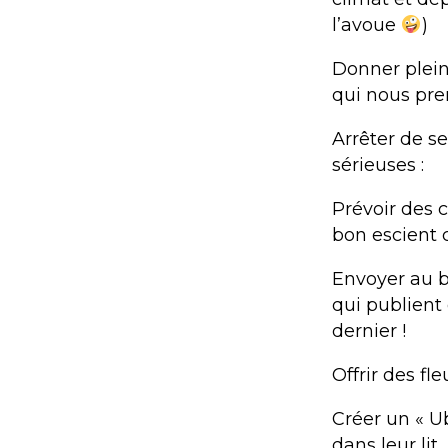
l’avoue
)
Donner plein
qui nous pre
Arrêter de se
sérieuses :
Prévoir des c
bon escient
Envoyer au b
qui publient 
dernier !
Offrir des fl
Créer un « U
dans leur li