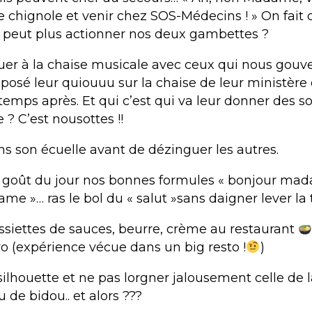
e chignole et venir chez SOS-Médecins ! » On fai
peut plus actionner nos deux gambettes ?
ouer à la chaise musicale avec ceux qui nous gouve
 posé leur quiouuu sur la chaise de leur ministère q
temps après. Et qui c’est qui va leur donner des so
e ? C’est nousottes !!
s son écuelle avant de dézinguer les autres.
 goût du jour nos bonnes formules « bonjour mad
e »… ras le bol du « salut »sans daigner lever la t
assiettes de sauces, beurre, crème au restaurant
ro (expérience vécue dans un big resto !
)
ilhouette et ne pas lorgner jalousement celle de l
u de bidou.. et alors ???