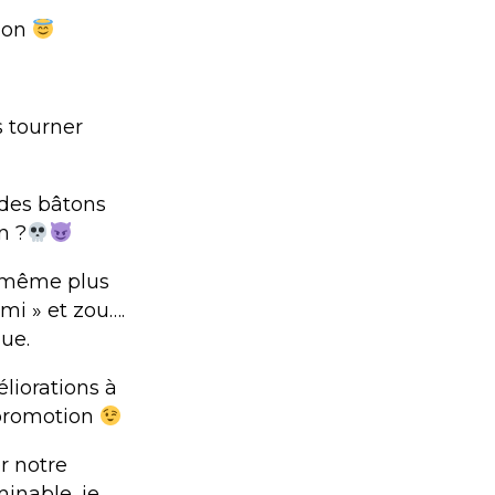
tion
 tourner
 des bâtons
n ?
ns même plus
mi » et zou….
que.
éliorations à
 promotion
er notre
minable, je