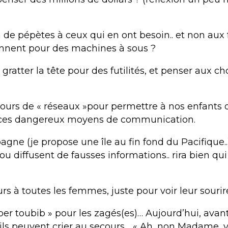
 de pépètes à ceux qui en ont besoin.. et non aux
nnent pour des machines à sous ?
 gratter la tête pour des futilités, et penser aux c
ours de « réseaux »pour permettre à nos enfants d’
 ces dangereux moyens de communication.
agne (je propose une île au fin fond du Pacifique.
ou diffusent de fausses informations.. rira bien qui 
eurs à toutes les femmes, juste pour voir leur sourire
ber toubib » pour les zagés(es)… Aujourd’hui, avan
t, ils peuvent crier au secours… « Ah, non Madame,