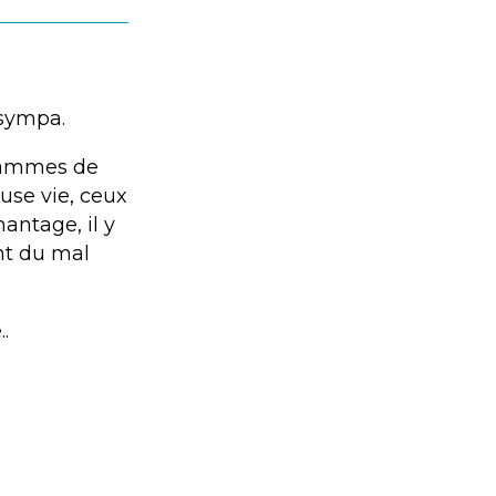
 sympa.
grammes de
euse vie, ceux
antage, il y
nt du mal
.