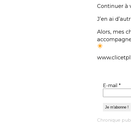
Continuer à v
J’en ai d’au
Alors, mes c
accompagner 
www.clicetp
E-mail
*
Chronique publi