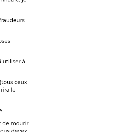
 fraudeurs
hoses
utiliser à
.)tous ceux
rira le
..
t de mourir
 vous devez