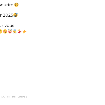
ourire.
ur 2025
ur vous
(2) commentaires