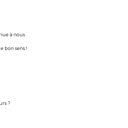
inue à nous
e bon sens !
urs ?