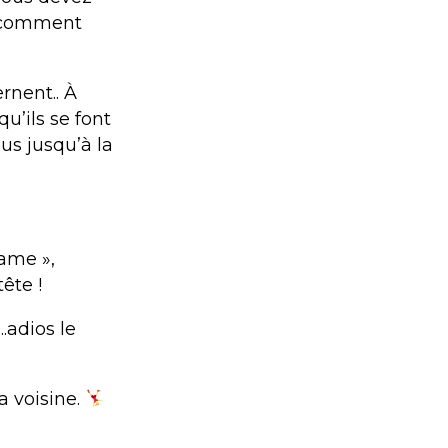
t comment
rnent.. À
u’ils se font
us jusqu’à la
ame »,
ête !
..adios le
a voisine.