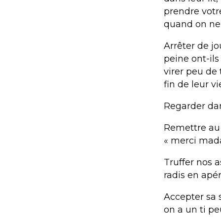
prendre votr
quand on ne 
Arrêter de j
peine ont-ils
virer peu de 
fin de leur vi
Regarder dan
Remettre au
« merci madam
Truffer nos 
radis en apé
Accepter sa s
on a un ti pe