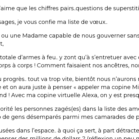
’aime que les chiffres pairs..questions de supersti
sages, je vous confie ma liste de vœux..
 ou une Madame capable de nous gouverner sans
t,
otale d’armes à feu.. y zont qu’à s’entretuer avec
corps à corps ! Comment faisaient nos ancêtres, no
u progrès.. tout va trop vite, bientôt nous n’auro
 et on aura juste à penser « appeler ma copine Mi
nd ! Avec ma copine virtuelle Alexa, on y est pres
orité les personnes zagés(es) dans la liste des am
rop de gens désemparés parmi mes camarades de
usées dans l’espace.. à quoi ça sert, à part détract
enser des millions de dollars ? (réflexion un peu 